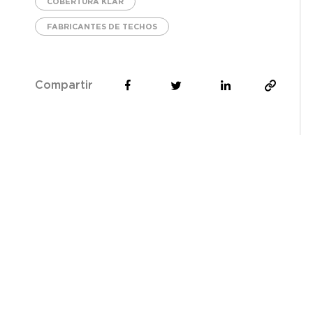
COBERTURA KLAR
FABRICANTES DE TECHOS
Compartir
PRODUCT
Láminas y
Coberturas
Termoacúst
Multicapa
Láminas y